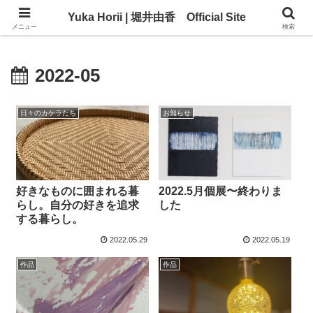
Yuka Horii | 堀井由香 Official Site
Yuka Horii | 堀井由香 Official Site
メニュー
検索
2022-05
日々のカケラたち
お知らせ
好きなものに囲まれる暮
2022.5月個展〜終わりま
らし。自分の好きを追求
した
する暮らし。
2022.05.29
2022.05.19
作品
作品