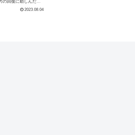
力の回復に勤しんだ。
鎧を脱いだ。まるで小
2023.08.04
うに。起きたらベッド
読む。眠くなったら身
寝て、「お食事でー