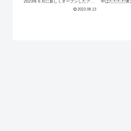
⁡2023年６月に新しくオープンしたアネ
中はただただ体
ス動物病院 札幌円山動物麻酔センター
そして身も心も
2023.08.13
様よりご依頼いただいた。「魂込めて
さな子どものよ
動物病院を作る以上魂込めて絵を描く
に横になり本を
堀井さん...
体の欲求のまま
す！...