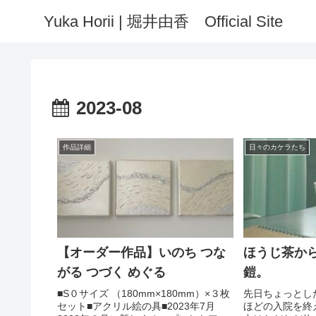
Yuka Horii | 堀井由香 Official Site
2023-08
作品詳細
日々のカケラたち
【オーダー作品】いのち つな
ほうじ茶か
がる つづく めぐる
鎧。
■S０サイズ （180mm×180mm）×３枚
先日ちょっとし
セット■アクリル絵の具■2023年7月
ほどの入院を終