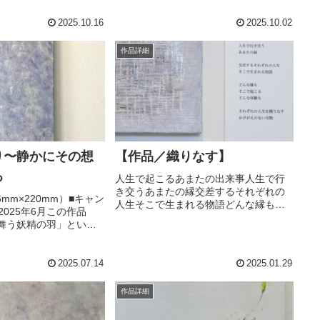
と立ち上がるそして誇
クリル・インク■2025年9月⁡今までとは
の存在の尊さを人に明け
違う境地で描いた絵。絵を描くプロセ
2025.10.16
2025.10.02
スの中で残していた言葉↓...
作品詳細
り〜静かにその想
【作品／織りなす】
る
人生で起こるあまたの出来事人生で行
き交うあまたの縁交差するそれぞれの
46mm×220mm）■キャン
人生そこで生まれる物語どんな縁もそ
2025年6月この作品
こで起こるどんな体験もそれぞれの人
舞う妖精の羽」という
生を織りなすかけがえのない宝物残る
数年の時を経て新しく
ものは残るし過ぎ去るものは過ぎ去っ
ものになります。→作
ていく。新しく広がるものもあれば深
経たことでの考察はこち
2025.07.14
2025.01.29
ま...
..
作品詳細