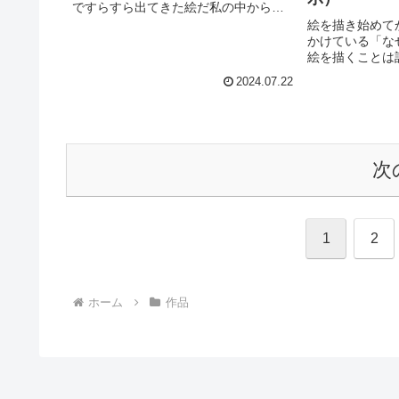
ですらすら出てきた絵だ私の中からこ
の絵が出てきた時ずっと私はこの世界
絵を描き始めて
を絵にしてたんだと全てが繋がった願
かけている「な
いを解き放つそのことを自ら許せたこ
絵を描くことは
とで完成させた３枚...
絵を描かなくなっ
2024.07.22
れでも私は 自
を招き入れたそ
との約束私の中に
次
1
2
ホーム
作品