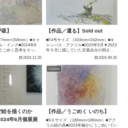
呼吸】
【作品／還る】Sold out
227mm×158mm）■キャ
■F4号サイズ （333mm×242mm）■キ
・インク■2024年8
ャンバス・アクリル■2023年5月▼2023
うごめく思考をそっと
年５月に残していた言葉自分の弱さを
の内側に意識を向けたと
受け入れることは相手の弱さを受け入
2024.12.20
2024.09.25
いう名の鎧の奥に確か
れること自分の強さを大切にすること
づく⁡⁡慌てずそっと触
は相手の強さを大切にすること弱さも
作品詳細
強さもどちらも...
ぜ絵を描くのか
【作品／うごめく いのち】
（2024年6月個展展
■S０サイズ （180mm×180mm）■アク
リル絵の具■2023年確かにうごめいてい