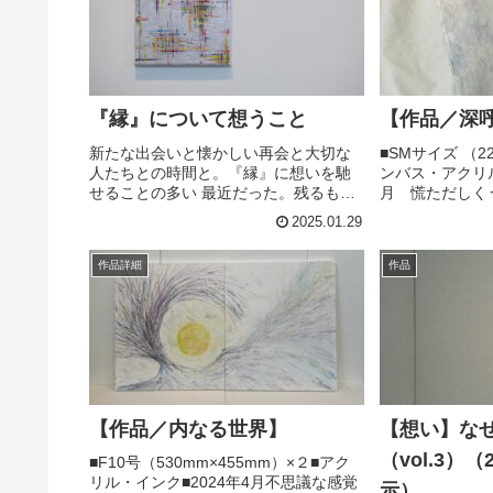
『縁』について想うこと
【作品／深
新たな出会いと懐かしい再会と大切な
⁡⁡■SMサイズ （
人たちとの時間と。『縁』に想いを馳
ンバス・アクリル
せることの多い 最近だった。残るもの
月 慌ただしく
は残るし過ぎ去るものは過ぎ去ってい
横に置く⁡⁡自分
2025.01.29
く。新しく広がるものもあれば深まる
き思考の喧騒と
ものもある。通り過ぎたはずのものが
に広がる静寂に気
作品詳細
作品
また交差することもある。そこから始...
れてみる...
【作品／内なる世界】
【想い】な
（vol.3）
■F10号（530mm×455mm）×２■アク
リル・インク■2024年4月不思議な感覚
示）