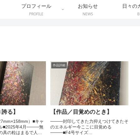
プロフィール
お知らせ
日々の
PROFILE
NEWS
B
作品詳細
き誇る】
【作品／目覚めのとき】
227mm×158mm）■キャ
────封印してきた力抑えつけてきたそ
2025年4月⁡⁡────無
のエネルギー⁡⁡今ここに目覚める
の具の粒はまるで人の
⁡────⁡■F4号サイズ
りどりの個性のようだ⁡
（333mm×242mm）■キャンバス・ア