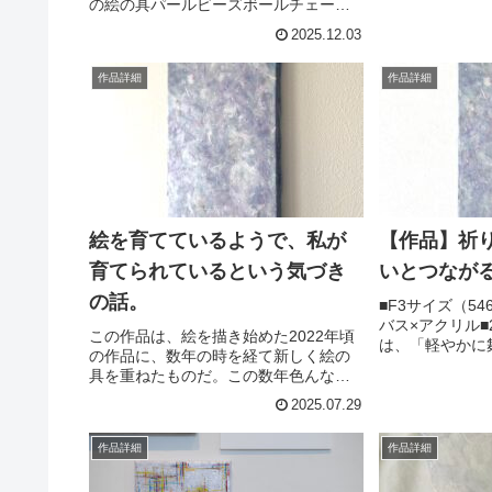
の絵の具パールビーズボールチェーン
暗闇の中でも凛
雪の降る夜創りながら自分が一番ワク
り高く咲く⁡そ
2025.12.03
ワクして、なんども嬉しい気持ちにな
渡さ...
った。それがすごく幸せだった。そし
作品詳細
作品詳細
てその感覚が完成した今もずっと...
絵を育てているようで、私が
【作品】祈
育てられているという気づき
いとつなが
の話。
⁡■F3サイズ（5
バス×アクリル■
この作品は、絵を描き始めた2022年頃
は、「軽やかに
の作品に、数年の時を経て新しく絵の
過去の作品に、
具を重ねたものだ。この数年色んなこ
絵の具を重ねた
とがあった。ひと言では語れないくら
品→3年の時を
2025.07.29
い色々あった。外側で見えていること
らこの数年たくさ.
はきっとほんの一部で、嬉しいことや
作品詳細
作品詳細
喜ばしいことはもちろん、戸惑うこ...