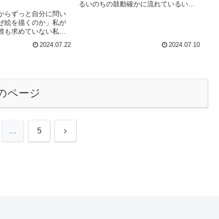
るいのちの鼓動確かに流れているいの
ちの温もりその鼓動に耳を澄ませるそ
からずっと自分に問い
の温もりにそっと触れるずっとそこに
ぜ絵を描くのか」私が
あったなくなったことなんて一度もな
誰も求めていない私が
かったあることを許...
ても誰も困らない​​​そ
2024.07.22
2024.07.10
分の人生に絵を描くこと
れは誰とでもない自分
ある世界を私...
のページ
次
…
5
へ