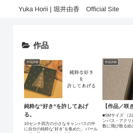
Yuka Horii | 堀井由香 Official Site
作品
作品詳細
作品詳細
純粋な”好き”を許してあげ
【作品／咲
る。
⁡⁡■SMサイズ （
ンバス・アクリル■
10センチ四方の小さなキャンバスの中
数に飛び散る絵
に自分の純粋な”好き”を集めた。パール
内側に宿る色と