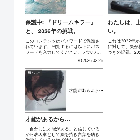
保護中: 『ドリームキラー』
わたしは、
と、 2026年の挑戦。
い。
このコンテンツはパスワードで保護さ
これは2022年
れています。閲覧するには以下にパス
に対して、夫が
ワードを入力してください。 パスワー
づきの記録。20
ド:
す。夫： ゆか
2026.02.25
ない」って言う
どんな絵のこと
想うこと
れにまつわる知識
才能があるから…
「自分には才能がある」と信じている
から表現家として絵を描き言葉を紡ぎ
活動しているわけではない単純にお金