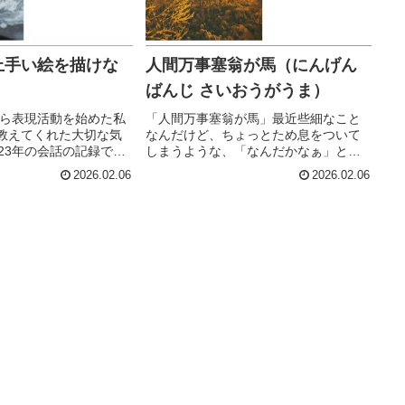
上手い絵を描けな
人間万事塞翁が馬（にんげん
ばんじ さいおうがうま）
から表現活動を始めた私
「人間万事塞翁が馬」最近些細なこと
教えてくれた大切な気
なんだけど、ちょっとため息をついて
23年の会話の記録で
しまうような、「なんだかなぁ」と思
はよく「上手い絵は描け
うような出来事が立て続けに起こって
2026.02.06
2026.02.06
じゃん。上手い絵って
ただから今私が「気づがなければいけ
？私： 私には技術もそ
ない何か」があるのかと、アンテナを
もない。そ...
立ててたけれどそれらの出来事は「膿
出...