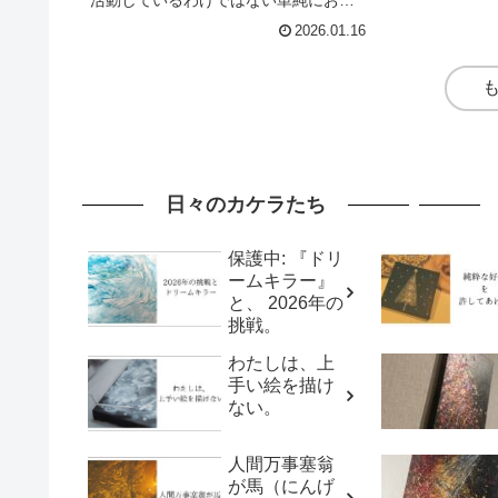
を稼ぎたいとか注目されたいとかそん
2026.01.16
な目的ならとっくに辞めているしもっ
と容易に実現する方法はいくらでもあ
るこんな道を選んで自分でもバカか？
と...
日々のカケラたち
保護中: 『ドリ
ームキラー』
と、 2026年の
挑戦。
わたしは、上
手い絵を描け
ない。
人間万事塞翁
が馬（にんげ