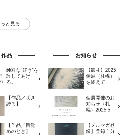
もっと見る
作品
お知らせ
純粋な”好き”を
【御礼】2025
許してあげ
個展（札幌）
る。
を終えて
【作品／咲き
個展開催のお
誇る】
知らせ（札
幌）2025.5
【作品／目覚
【メルマガ登
めのとき】
録】登録自分