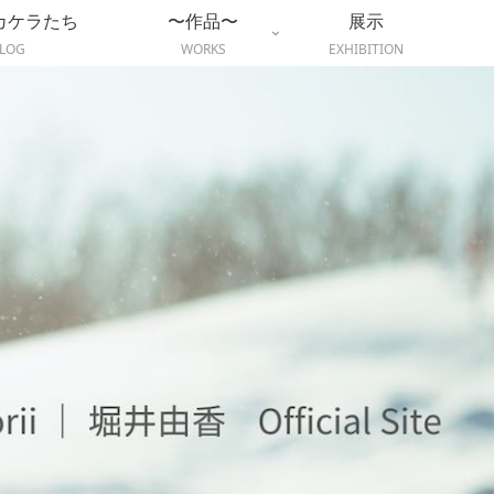
カケラたち
〜作品〜
展示
LOG
WORKS
EXHIBITION