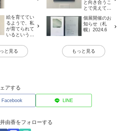
と向き合うこ
とで見えてく
るもの
絵を育ててい
個展開催のお
るようで、私
知らせ（札
が育てられて
幌）2024.6
いるという気
づきの話。
っと見る
もっと見る
ェアする
Facebook
LINE
i ｜ 堀井由香をフォローする