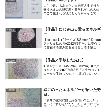
作品詳細
人生で起こるあまたの出来事人生で行き
交うあまたの縁交差するそれぞれの人生
そこで生まれる物語どんな縁もそこで起
こるどんな体験もそれぞれの人生を織り
なすかけがえのない宝物残るものは残る
し過ぎ去るものは過ぎ去っていく。新し
く広がるものもあれば深ま...
【作品】にじみ出る愛＆エネルギ
作品詳細
ー
【sold out】■F4サイズ 333mm×242mm■
アクリル絵の具■2022年5月⁡そこに安心し
て存在する滲み出る愛滲み出る希望これ
からの可能性溢れ出るそんなエネルギー
私自身が握りしめていた、手放すことが
怖かった価値観を手放せたと同時...
【作品／手放した先に】
作品詳細
■F8号サイズ （455mm×380mm）■アク
リル／インク■2024年3月「人生のコント
ロールを手放し いのちに運ばれる」いの
ちの流れに委ねた先には快はもちろん、
不快も起こる委ねるということはそうい
うことだ起こることは起こる2023年は
ず...
絵にのったエネルギーが招いた奇
作品詳細
跡。
「新居の玄関に飾る絵を描いてほしい」
というご依頼をいただいた。​正式にご依