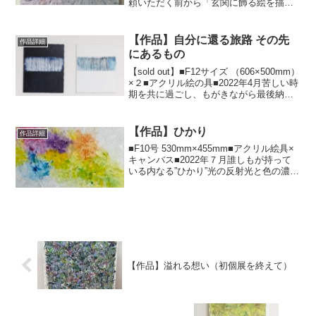
頼いただく前から「玄関に飾る絵を描い
てほしいと思っている」というお話をお
聞きしていた。だから詳細をお聞きする
前に試しにこっそり描いてみた。お二人
【作品】自分に還る旅路 その先
作品詳細
と一緒に同時に接する時...
にあるもの
【sold out】■F12サイズ （606×500mm）
×２■アクリル絵の具■2022年4月苦しい時
期を共に過ごし、もがきながら最後納得
する形で終わりにできた絵。この絵を見
ると、私自身が泣けてくる。その時のこ
とを思い出すのか、絵のエネルギ...
【作品】ひかり
作品詳細
■F10号 530mm×455mm​■アクリル絵具×
キャンバス​■2022年７月誰しもが持って
いる内なる”ひかり”​光の反射光と色の濃淡
混ざり合い交じり合い溶け合い分かち合
い⁡夏のせいか、カラフルな色が湧き出て
きた。主張するのではなく楽しそ...
【作品】溢れる想い（初個展を終えて）