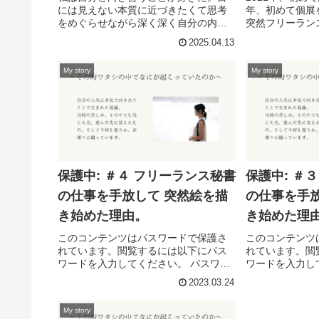
には見えない本質に近づきたくて思考
年、初めて個展
をめぐらせながら深く深く自分の内側
突然フリーラン
へと潜っていく（THE蠍座気質w）⁡⁡そし
て突然絵を描き
2025.04.13
て自分の内側に向き合う過程で気づき
るまでの数年、
や想いがいつも溢れてくる。⁡⁡⁡今までは
本来の自分を取
My story
My story
ずっとそんな想いを...
しました。決して
保護中: ＃４ フリーランス秘書
保護中: ＃
の仕事を手放して 突然絵を描
の仕事を手放
き始めた理由。
き始めた理
このコンテンツはパスワードで保護さ
このコンテンツ
れています。閲覧するには以下にパス
れています。閲
ワードを入力してください。 パスワー
ワードを入力し
ド:
ド:
2023.03.24
My story