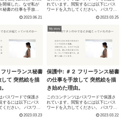
を開催した。なぜ私が
れています。閲覧するには以下にパス
ス秘書の仕事を手放し
ワードを入力してください。 パスワー
始めたのか。そこに至
ド:
2023.06.21
2023.03.25
自分と向き合いつづけ
り戻していく過程を残
My story
かっこいいも...
３ フリーランス秘書
保護中: ＃２ フリーランス秘書
して 突然絵を描
の仕事を手放して 突然絵を描
由。
き始めた理由。
はパスワードで保護さ
このコンテンツはパスワードで保護さ
覧するには以下にパス
れています。閲覧するには以下にパス
てください。 パスワー
ワードを入力してください。 パスワー
ド:
2023.03.23
2023.03.22