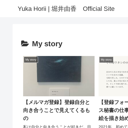
Yuka Horii | 堀井由香 Official Site
My story
My story
My story
【メルマガ登録】登録自分と
【登録フォ
向き合うことで見えてくるも
ス秘書の仕事
の
絵を描き始
話）
私は自分と向き合うことが好きだ。⁡⁡目
2021年、初め