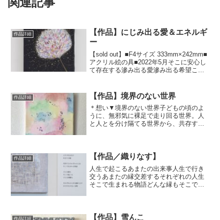
関連記事
【作品】にじみ出る愛＆エネルギ
作品詳細
ー
【sold out】■F4サイズ 333mm×242mm■
アクリル絵の具■2022年5月⁡そこに安心し
て存在する滲み出る愛滲み出る希望これ
からの可能性溢れ出るそんなエネルギー
私自身が握りしめていた、手放すことが
怖かった価値観を手放せたと同時...
【作品】境界のない世界
作品詳細
＊想い▼境界のない世界⁡子どもの頃のよ
うに、無邪気に裸足で走り回る世界。人
と人とを分け隔てる世界から、共存する
世界へ。境界をにじませたい。そんな世
界に生きていたい。⁡⁡■S0号
180mm×180mm​■水彩絵具×キャンバス​×
ラメ■202...
【作品／織りなす】
作品詳細
人生で起こるあまたの出来事人生で行き
交うあまたの縁交差するそれぞれの人生
そこで生まれる物語どんな縁もそこで起
こるどんな体験もそれぞれの人生を織り
なすかけがえのない宝物残るものは残る
し過ぎ去るものは過ぎ去っていく。新し
く広がるものもあれば深ま...
【作品】雪んこ
作品詳細