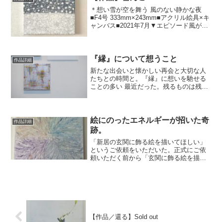
＊想い雪が空を舞う 風のない静かな夜
⁡⁡⁡■F4号 333mm×243mm■アクリル絵具×キ
ャンバス​■2021年7月⁡⁡▼エピソード⁡風がな
い中で降る雪は まるで空を舞っている。
日が落ちて、しんとした静かな夜。雪の
中の独特な静けさ。どこか...
『縁』について想うこと
作品詳細
新たな出会いと懐かしい再会と大切な人
たちとの時間と。『縁』に想いを馳せる
ことの多い 最近だった。残るものは残る
し過ぎ去るものは過ぎ去っていく。新し
く広がるものもあれば深まるものもあ
る。通り過ぎたはずのものがまた交差す
ることもある。そこから始...
絵にのったエネルギーが招いた奇
作品詳細
跡。
「新居の玄関に飾る絵を描いてほしい」
というご依頼をいただいた。​正式にご依
頼いただく前から「玄関に飾る絵を描い
てほしいと思っている」というお話をお
聞きしていた。だから詳細をお聞きする
前に試しにこっそり描いてみた。お二人
と一緒に同時に接する時...
【作品／還る】Sold out