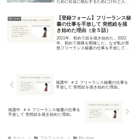
ために社会に順応するためにけれど人は
本来、『自分の本当の願い』を生きる力
を持っているそんな自分を信じる力を持
っている自分と向き合うことでしか辿り
【登録フォーム】フリーランス秘
My story
着けない世界がある自...
書の仕事を手放して 突然絵を描
き始めた理由（全５話）
2021年、初めて絵を描き始めた。2022
年、初めて個展を開催した。なぜ私が突
然フリーランス秘書の仕事を手放して突
然絵を描き始めたのか。そこに至るまで
の数年、自分と向き合いつづけ本来の自
分を取り戻していく過程を残しました。
決してかっこいいも...
保護中: ＃２ フリーランス秘書の仕事を
手放して 突然絵を描き始めた理由。
保護中: ＃４ フリーランス秘書の仕事を
手放して 突然絵を描き始めた理由。
ホーム
プロフィール
My story