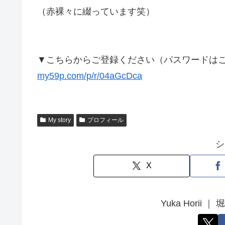
（赤裸々に綴っています笑）
▼こちらからご登録ください（パスワードは
my59p.com/p/r/04aGcDca
My story
プロフィール
シ
X
Yuka Hori