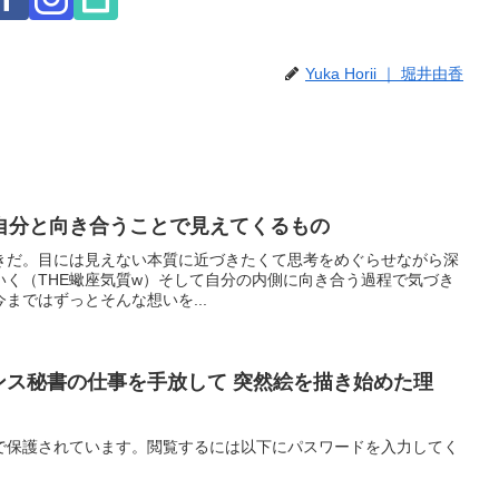
Yuka Horii ｜ 堀井由香
自分と向き合うことで見えてくるもの
だ。⁡⁡目には見えない本質に近づきたくて思考をめぐらせながら深
く（THE蠍座気質w）⁡⁡そして自分の内側に向き合う過程で気づき
今まではずっとそんな想いを...
ランス秘書の仕事を手放して 突然絵を描き始めた理
で保護されています。閲覧するには以下にパスワードを入力してく