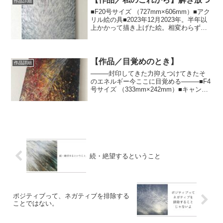
作品詳細
中にある世界を私...
■F20号サイズ （727mm×606mm）■アク
リル絵の具■2023年12月2023年。半年以
上かかって描き上げた絵。相変わらず私
自身が自分に還っていく（不要な価値観
の手放し＆私の中にあるものを自己受容
していく）過程に現れる絵。もう二度
と...
【作品／目覚めのとき】
作品詳細
────封印してきた力抑えつけてきたそ
のエネルギー⁡⁡今ここに目覚める⁡────⁡■F4
号サイズ （333mm×242mm）■キャンバ
ス・アクリル・インク■2025年9月⁡今まで
とは違う境地で描いた絵。絵を描くプロ
セスの中で残していた言葉↓...
続・絶望するということ
ポジティブって、ネガティブを排除する
ことではない。