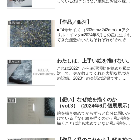
しているわけではない単純にお金を稼ぎ
たいとか注目されたいとかそんな目的な
らとっくに辞めているしもっと容易に実
現する方法はいくらでもあるこんな道を
選んで自分でもバカか？と...
【作品／銀河】
作品詳細
■F4号サイズ （333mm×242mm）■アク
リル・インク■2024年3月この星に生まれ
てきた無数のいのちそれぞれがそれぞれ
の輝きを持つ誰かの輝きを真似する必要
はない自分の輝きを見失わないでその純
度高い輝きがまた誰かを照らす光となる
から
わたしは、上手い絵を描けない。
想うこと
これは2022年から表現活動を始めた私に
対して、夫が教えてくれた大切な気づき
の記録。2023年の会話の記録です。
夫： ゆかはよく「上手い絵は描けない」
って言うじゃん。上手い絵ってどんな絵
のこと？私： 私には技術もそれにまつわ
る知識もない。そ...
【想い】なぜ絵を描くのか
作品
（vol.3）（2024年6月個展展示）
絵を描き始めてからずっと自分に問いか
けている「なぜ絵を描くのか」私が絵を
描くことは誰も求めていない私が絵を描
かなくなっても誰も困らない​​​それでも私
は 自分の人生に絵を描くことを招き入れ
たそれは誰とでもない自分との約束私の
【作品／私のこれから】解き放つ