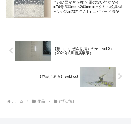
＊想い雪が空を舞う 風のない静かな夜
⁡⁡⁡■F4号 333mm×243mm■アクリル絵具×キ
ャンバス​■2021年7月⁡⁡▼エピソード⁡風がな
い中で降る雪は まるで空を舞っている。
日が落ちて、しんとした静かな夜。雪の
中の独特な静けさ。どこか...
【想い】なぜ絵を描くのか（vol.3）
（2024年6月個展展示）
【作品／還る】Sold out
ホーム
作品
作品詳細