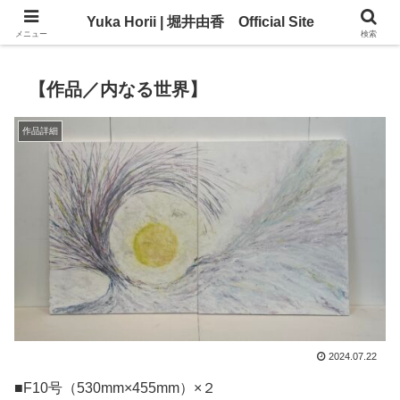
Yuka Horii | 堀井由香 Official Site
Yuka Horii | 堀井由香 Official Site
メニュー
検索
【作品／内なる世界】
作品詳細
2024.07.22
■F10号（530mm×455mm）×２