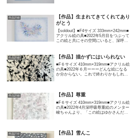
し過ぎ去るものは過ぎ去っていく。新し
く広がるものもあれば深まるものもあ
る。通り過ぎたはずのものがまた交差す
ることもある。そこから始...
【作品】生まれてきてくれてあり
作品詳細
がとう
【soldout】⁡■F4サイズ 333mm×242mm■
アクリル絵の具■2022年5月⁡目をつぶって
この絵と共にその空間にいると、深呼吸
できるような、心がスーッとあらわれる
ような、その空間が浄化されるような、
そんなエネルギーが込められてい...
【作品】描かずにはいられない
作品詳細
■F６サイズ 410mm×319mm■アクリル絵
の具■2022年６月ーーーどんな絵になる
か分からない。これで終わりかもしれな
い。まだ途中かもしれない絵。明日には
消してしまうかもしれない。⁡描かずには
いられない時がある。絵があって良かっ
たと思...
【作品】尊重
作品詳細
■F６サイズ 410mm×319mm■アクリル絵
の具■2022年4月⁡深呼吸尊重⁡⁡絵のメンター
峻ちゃんより、「この絵はゆかさんだ
ね」と言われた絵。私がそのまま出てる
らしい。＊2022年5月個展「名前のない作
品展」出展＊2022年８月「In...
【作品】雪んこ
作品詳細