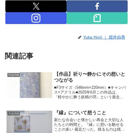
Yuka Horii ｜ 堀井由香
関連記事
【作品】祈り〜静かにその想いと
作品詳細
つながる
⁡■F3サイズ（546mm×220mm）■キャンバ
ス×アクリル■2025年6月この作品は、
「軽やかに舞う妖精の羽」という過去の
作品に、数年の時を経て新しく絵の具を
重ねたものになります。→作品→3年の時
を経たことでの考察はこちらこの数年た
『縁』について想うこと
作品詳細
くさ...
新たな出会いと懐かしい再会と大切な人
たちとの時間と。『縁』に想いを馳せる
ことの多い 最近だった。残るものは残る