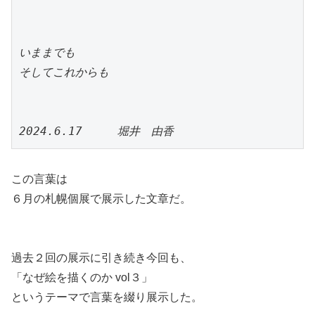
いままでも
そしてこれからも
2024.6.17     堀井　由香
この言葉は
６月の札幌個展で展示した文章だ。
過去２回の展示に引き続き今回も、
「なぜ絵を描くのか vol３」
というテーマで言葉を綴り展示した。