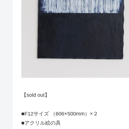
【sold out】
■F12サイズ （606×500mm）×２
■アクリル絵の具